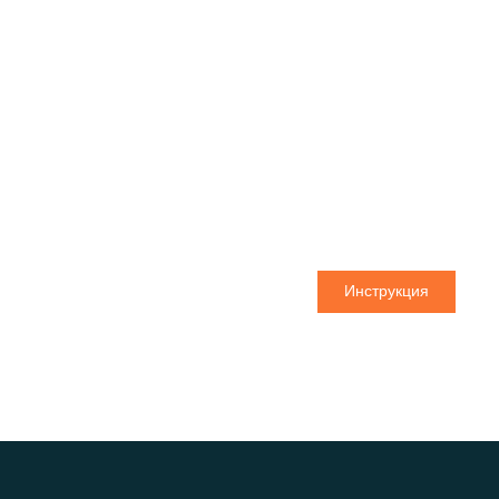
Бесплатная экспресс-
доставка для всех
заказов стоимостью
свыше 35 евро
Закажите нашу продукцию на сумму более 35
евро и получите бесплатную доставку!
Инструкция